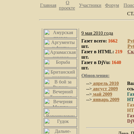
О
Главная
Участники
Форум
Пои
проекте
СТ
9 мая 2010 года
Газет вcего:
1662
Руб
шт.
Ру
Газет в HTML:
219
Ск
шт.
Газет в DjVu:
1640
шт.
Обновления
:
-->
апрель 2010
Ва
-->
август 2009
сс
-->
май 2009
Газ
-->
январь 2009
H
Газ
HT
Газ
Dj
День П