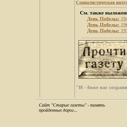
Социалистическая инду
См. также выложен
День Победы:
19
День Победы:
19
День Победы:
19
"И - боже вас сохрани
Сайт "Старые газеты" - память
пройденных дорог...