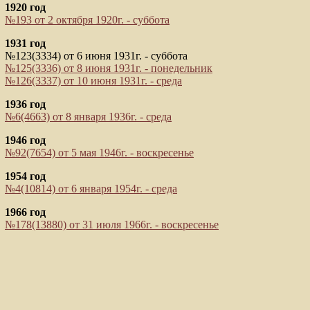
1920 год
№193 от 2 октября 1920г. - суббота
1931 год
№123(3334) от 6 июня 1931г. - суббота
№125(3336) от 8 июня 1931г. - понедельник
№126(3337) от 10 июня 1931г. - среда
1936 год
№6(4663) от 8 января 1936г. - среда
1946 год
№92(7654) от 5 мая 1946г. - воскресенье
1954 год
№4(10814) от 6 января 1954г. - среда
1966 год
№178(13880) от 31 июля 1966г. - воскресенье