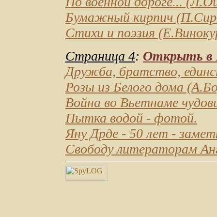
По военной дороге...
(Л.Ош
Бумажный кирпич
(П.Сирк
Стихи и поэзия
(Е.Виноку
Страница 4
:
Открыть в D
Дружба, братство, един
Розы из Белого дома
(А.Бо
Война во Вьетнаме чудо
Пытка водой
- фотой.
Яну Дрде - 50 лет
- замет
Свободу литераторам Ан