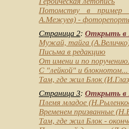
Героическая летопись
Потомству в пример
(
А.Межуев) - фоторепорт
Страница 2
:
Открыть в D
Мужай, тайга
(А.Величко
Письма в редакцию
От имени и по поручению.
С "лейкой" и блокнотом...
Там, где жил Блок
(И.Глаз
Страница 3
:
Открыть в D
Племя младое
(Н.Рыленков
Временем призванные
(Н.В
Там, где жил Блок
- оконч