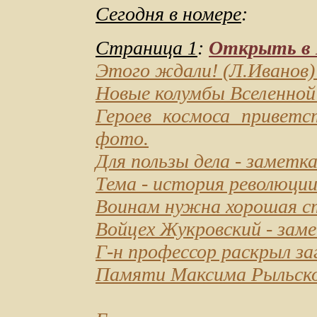
Сегодня в номере
:
Страница 1
:
Открыть в D
Этого ждали!
(Л.Иванов)
Новые колумбы Вселенной
Героев космоса привет
фото.
Для пользы дела
- заметка
Тема - история революци
Воинам нужна хорошая ст
Войцех Жукровский
- заме
Г-н профессор раскрыл заг
Памяти Максима Рыльск