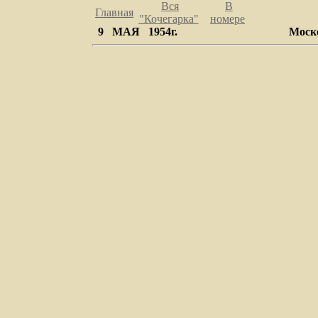
Вся
В
Главная
"Кочегарка
"
номере
9 МАЯ 1954г.
Моск