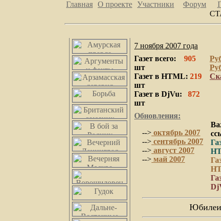
Главная
О проекте
Участники
Форум
СТ
7 ноября 2007 года
Газет вcего:
905
Руб
шт
Руб
Газет в HTML:
219
Ска
шт
Газет в DjVu:
872
шт
Обновления
:
Ва
-->
октябрь 2007
сс
-->
сентябрь 2007
Га
-->
август 2007
H
-->
май 2007
Га
H
Га
Dj
Юбилеи