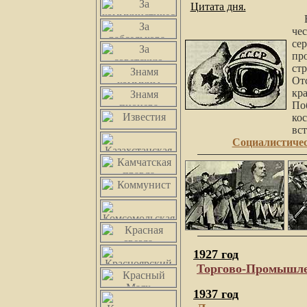
Цитата дня.
В 
че
се
пр
ст
О
кр
По
ко
вс
Социалистичес
1927 год
Торгово-Промышле
1937 год