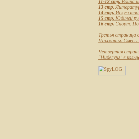
11-12 стр.
Война н
13 стр.
Литератур
14 стр.
Искусство
15 стр.
Юбилей рус
16 стр.
Спорт. По 
Третья страница 
Шахматы. Смесь. 
Четвертая стран
"Нибелунг" в кольц