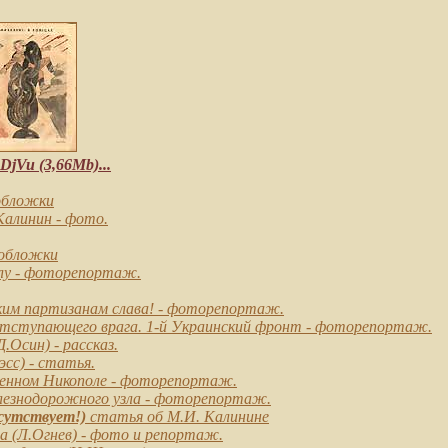
jVu (3,66Mb)...
обложки
Калинин
- фото.
 обложки
лу
- фоторепортаж.
им партизанам слава!
- фоторепортаж.
тступающего врага. 1-й Украинский фронт
- фоторепортаж.
Д.Осин) - рассказ.
эсс) - статья.
енном Никополе
- фоторепортаж.
езнодорожного узла
- фоторепортаж.
тсутствует!)
статья об М.И. Калинине
а
(Л.Огнев) - фото и репортаж.