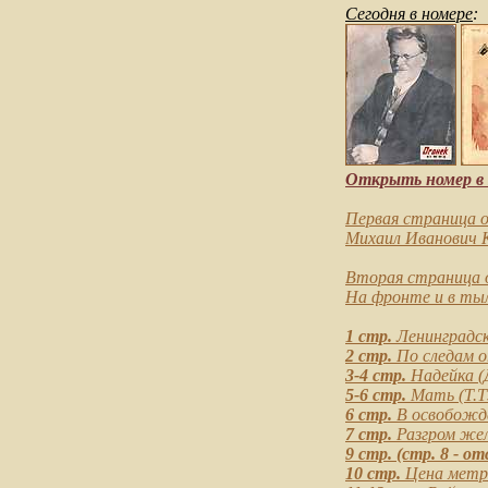
Сегодня в номере
:
Открыть номер в D
Первая страница 
Михаил Иванович 
Вторая страница
На фронте и в ты
1 стр.
Ленинградск
2 стр.
По следам о
3-4 стр.
Надейка
(
5-6 стр.
Мать
(Т.Т
6 стр.
В освобожд
7 стр.
Разгром жел
9 стр. (стр. 8 - о
10 стр.
Цена метр