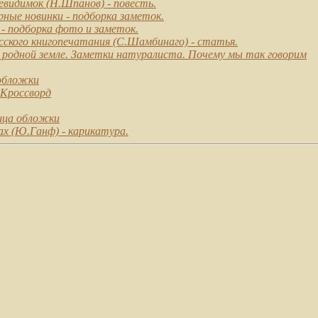
евидимок
(Н.Шпанов) - повесть.
ные новинки
- подборка заметок.
- подборка фото и заметок.
ского книгопечатания
(С.Шамбинаго) - статья.
родной земле. Заметки натуралиста. Почему мы так говорим
обложки
Кроссворд
ица обложки
ах
(Ю.Ганф) - карикатура.