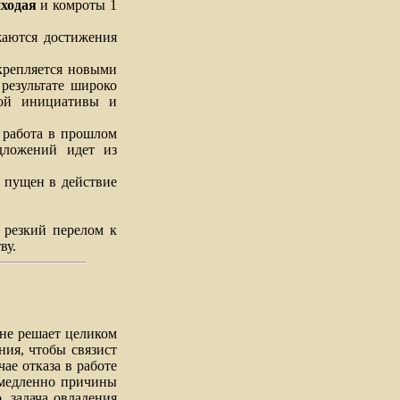
ходая
и комроты 1
ются достижения
репляется новыми
результате широко
кой инициативы и
работа в прошлом
едложений идет из
пущен в действие
резкий перелом к
ву.
не решает целиком
ния, чтобы связист
чае отказа в работе
емедленно причины
, задача овладения