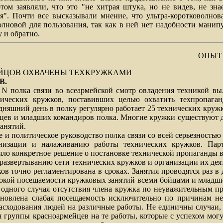
ом заявляли, что это "не хитрая штука, но не видев, не зна
я". Почти все высказывали мнение, что ультра-коротковолнов
олновой для пользования, так как в ней нет надобности манип
 и обратно.
ОПЫТ
БОЙЦОВ ОХВАЧЕНЫ ТЕХКРУЖКАМИ
В.
ка связи во всеармейской смотр овладения техникой выл
ических кружков, поставивших целью охватить техпропаган
одняшний день в полку регулярно работает 25 технических круж
йцев и младших командиров полка. Многие кружки существуют д
занятий.
олитическое руководство полка связи со всей серьезностью
анизации и налаживанию работы технических кружков. Пар
ло конкретное решение о постановке технической пропаганды в 
развертыванию сети технических кружков и организации их дея
очно регламентирована в сроках. Занятия проводятся раз в д
сокой посещаемости кружковых занятий всеми бойцами и младши
 одного случая отсутствия члена кружка по неуважительным пр
ановлена слабая посещаемость исключительно по причинам не
асходования людей на различные работы. Не единичны случаи,
я группы красноармейцев на те работы, которые с успехом мог