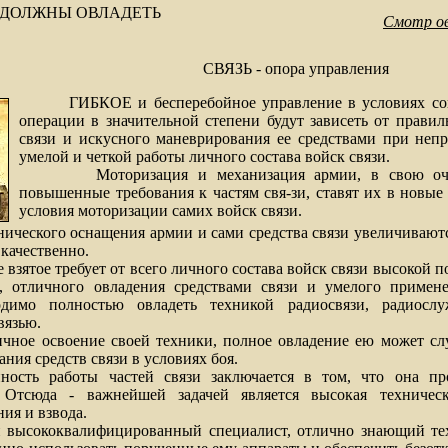
 ДОЛЖНЫ ОВЛАДЕТЬ
Смотр ов
СВЯЗЬ - опора управления
ГИБКОЕ и бесперебойное управление в условиях сов
операции в значительной степени будут зависеть от прави
связи и искусного маневрирования ее средствами при неп
умелой и четкой работы личного состава войск связи.
Моторизация и механизация армии, в свою очере
повышенные требования к частям свя-зи, ставят их в новые
условия моторизации самих войск связи.
ского оснащения армии и сами средства связи увеличиваютс
качественно.
ятое требует от всего личного состава войск связи высокой п
, отличного овладения средствами связи и умелого приме
ходимо полностью овладеть техникой радиосвязи, радиос
вязью.
 освоение своей техники, полное овладение ею может слу
ния средств связи в условиях боя.
боты частей связи заключается в том, что она про
. Отсюда - важнейшей задачей является высокая техническ
ия и взвода.
оквалифицированный специалист, отлично знающий техн