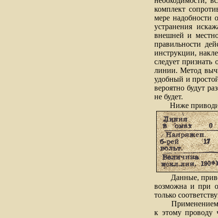
необходимости, в
комплект сопроти
мере надобности 
устранения иска
внешней и местно
правильности дей
инструкции, накл
следует признать 
линии. Метод вычи
удобный и простой
вероятно будут ра
не будет.
Ниже приводится 
Данные, приведен
возможна и при о
только соответств
Применением этих
к этому проводу 