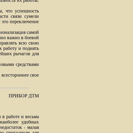
азность их работы.
 что успешность
асти связи сумели
е это переключение
ионализация самой
нно важно в боевой
аправлять всю свою
х работу и поднять
ейших рычагов для
новыми средствами
всестороннее свое
ПРИБОР ДТМ
в работе и весьма
наиболее удобных
едостаток - малая
ало пригодным для