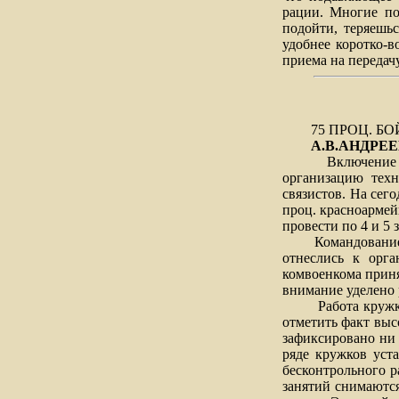
рации. Многие пот
подойти, теряешьс
удобнее коротко-в
приема на передачу
75 ПРОЦ. 
А.В.АНДРЕЕ
Включение N пол
организацию техн
связистов. На сег
проц. красноарме
провести по 4 и 5 
Командование и п
отнеслись к орг
комвоенкома приня
внимание уделено 
Работа кружков т
отметить факт вы
зафиксировано ни
ряде кружков уст
бесконтрольного р
занятий снимаютс