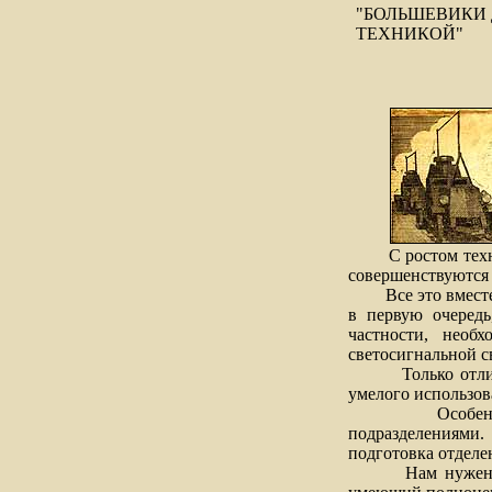
"БОЛЬШЕВИКИ
ТЕХНИКОЙ"
С ростом техниче
совершенствуются 
Все это вместе вз
в первую очередь
частности, необ
светосигнальной с
Только отличное
умелого использова
Особенность ра
подразделениями
подготовка отделен
Нам нужен высок