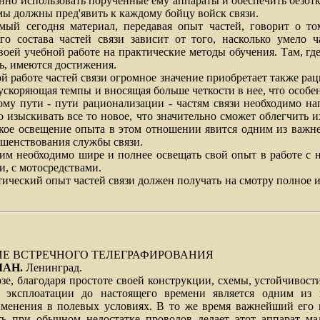
о использовать порученные ему аппараты и обеспечить безотк
мы должны пред'явить к каждому бойцу войск связи.
одня материал, передавая опыт частей, говорит о том,
го состава частей связи зависит от того, насколько умело ч
воей учебной работе на практические методы обучения. Там, гд
ь, имеются достижения.
аботе частей связи огромное значение приобретает также рац
 ускоряющая темпы и вносящая больше четкости в нее, что особе
ому пути - пути рационализации - частям связи необходимо н
о изыскивать все то новое, что значительно сможет облегчить и
окое освещение опыта в этом отношении явится одним из важн
шенствования службы связи.
еобходимо шире и полнее освещать свой опыт в работе с 
ти, с мотосредствами.
ский опыт частей связи должен получать на смотру полное и 
Е ВСТРЕЧНОГО ТЕЛЕГРАФИРОВАНИЯ
МАН.
Ленинград.
лагодаря простоте своей конструкции, схемы, устойчивости 
 эксплоатации до настоящего времени является одним из 
именения в полевых условиях. В то же время важнейший его н
ть при обычном недостатке проводов делает этот аппарат м