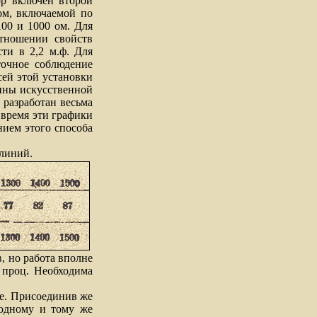
ор включен второй
ом, включаемой по
00 и 1000 ом. Для
тношении свойств
ти в 2,2 м.ф. Для
точное соблюдение
ей этой установки
чины искусственной
 разработан весьма
 время эти графики
нием этого способа
линий.
 но работа вполне
 проц. Необходима
е. Присоединив же
 одному и тому же