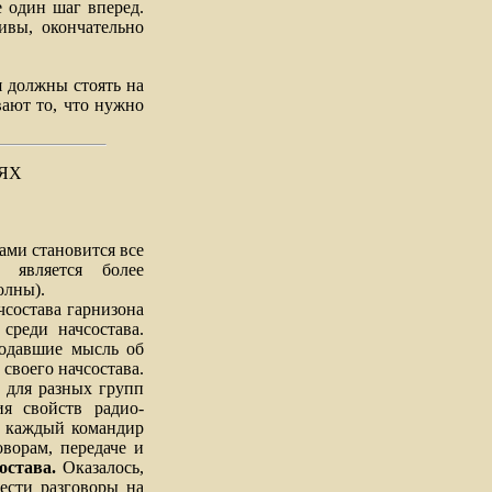
 один шаг вперед.
ивы, окончательно
я должны стоять на
вают то, что нужно
ЯХ
ми становится все
 является более
олны).
состава гарнизона
среди начсостава.
подавшие мысль об
 своего начсостава.
 для разных групп
ия свойств радио-
м каждый командир
оворам, передаче и
остава.
Оказалось,
ести разговоры на