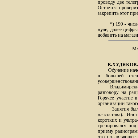
проводу две теле
Остается провери
закрепить этот при
*) 190 - чис
нуле, далее цифры
добавить на магаз
М
В.ХУДЯКОВ.
Обучение начсост
в большей степ
усовершенствованн
Владимирский ДКА
разговору на рац
Горячее участие 
организации такого
Занятия были орг
начсостава). Инс
коротких и ультр
тренировался под 
приему радиогра
что подавляющее 