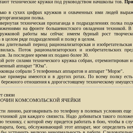
 технические кружки под руководством начшколы тов.
При
 сухих цифрах кружков и охваченных ими людей выража
рторганизации полка.
тая техническая пропаганда в подразделениях полка подк
ижениями на фронте большевистского овладения техникой. В 
кружковой работы мы сейчас имеем бурный рост творчес
 в целом ряде подразделений и полку в целом.
ительный период рационализаторская и изобретательская 
вилась. Поток рационализаторских и изобретательских пр
ов. За последнее время их подано более 30.
те силами технического кружка собран, отремонтирован и 
ченный аппарат "Юза".
вцы собрали 5 телефонных аппаратов и аппарат "Морзе".
меры имеются и в других ротах. По всему полку есть 
 бережного отношения к дорогостоящему техническому имущест
т связи
ОЧИН КОМСОМОЛЬСКОЙ ЯЧЕЙКИ
инию, разговаривать по телефону в полевых условиях еще 
техникой для каждого связиста. Надо добиваться такого положе
ю технику, с которой ему придется работать в бою, чтобы в слу
ппарата, боец, обслуживающий этот аппарат, мог определить н
л бы устранить мелкую ненормальность в работе. Следовательно