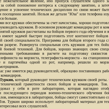
е нежелательное явление, ибо пропуск слушателем одного з
 за собой понижение интереса к следующему занятию, а затем
ение и усвоение технических дисциплин по связи может быт
 посещении занятий. Нельзя же детали "Юза" или телефона изуч
тся больше.
се кружки обеспечены за счет начсостава, хорошо подготовл
руководить кружком. В основном руководят командиры рот и ком
й кружков рассчитаны на бойцов первого года обучения и в
в имеют задачей быстрее подготовить этот контингент бойцов
ой своей специальности. Программа для бойцов второго года с
м разрезе. Развернута специальная сеть кружков для тех бойц
ей боевой техникой. Для бойцов, хорошо знающих свою специ
нными требованиями в расчете на подготовку связистов
лефониста на морзиста, телеграфиста-морзиста - на станционн
ие и партячейка одной из рот, например, решили из морзи
мотрщиков.
же имеется ряд руководителей, образцово поставивших рабо
 командиров.
Туркин,
который руководит техническим кружком своей роты. 
технической грамотности своих бойцов и командиров. Тов.
удовал у себя в роте лабораторию, которая наглядно отоб
 и последующего периодов военно-технического обучения б
лов, имеющихся в лаборатории, бойцы смогут самостоятельно с
 Тов. Туркин широко использует лабораторный материал для те
нтересовал всех слушателей.