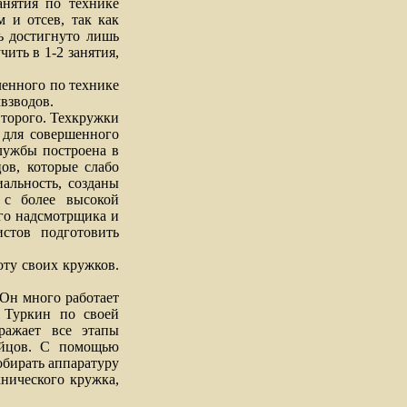
анятия по технике
 и отсев, так как
ь достигнуто лишь
ить в 1-2 занятия,
енного по технике
взводов.
торого. Техкружки
 для совершенного
лужбы построена в
ов, которые слабо
альность, созданы
 с более высокой
ого надсмотрщика и
стов подготовить
ту своих кружков.
Он много работает
 Туркин по своей
ражает все этапы
ойцов. С помощью
обирать аппаратуру
хнического кружка,