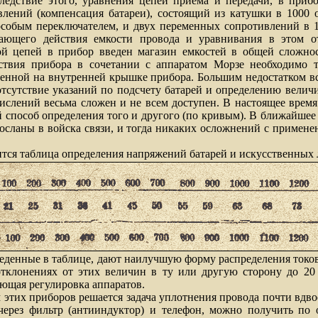
следствие этого, уравнения цепей приема и передачи, в приб
влений (компенсация батареи), состоящий из катушки в 1000 
особым переключателем, и двух переменных сопротивлений в 1
жающего действия емкости провода и уравнивания в этом о
й цепей в прибор введен магазин емкостей в общей сложнос
ствия прибора в сочетании с аппаратом Морзе необходимо 
еенной на внутренней крышке прибора. Большим недостатком вс
отсутствие указаний по подсчету батарей и определению вели
слений весьма сложен и не всем доступен. В настоящее время
 способ определения того и другого (по кривым). В ближайшее
зосланы в войска связи, и тогда никаких осложнений с примене
таблица определения напряжений батарей и искусственных 
ные в таблице, дают наилучшую форму распределения токов,
тклонениях от этих величин в ту или другую сторону до 20
ующая регулировка аппаратов.
 приборов решается задача уплотнения провода почти вдво
через фильтр (антииндуктор) и телефон, можно получить по