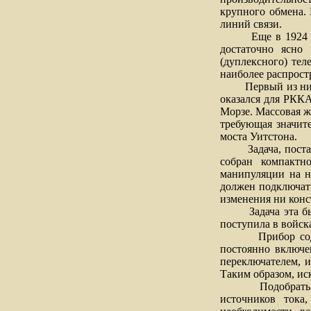
крупного обмена. 
линий связи.
Еще в 1924 году
достаточно ясно
(дуплексного) тел
наиболее распрост
Первый из них - 
оказался для РККА
Морзе. Массовая ж
требующая значит
моста Уитстона.
Задача, поставле
собран компактн
манипуляции на н
должен подключат
изменения ни конс
Задача эта была 
поступила в войска
Прибор содержит
постоянно включе
переключателем, 
Таким образом, ис
Подобрать ее мо
источников тока