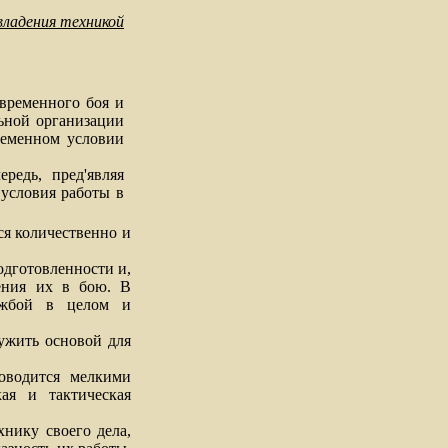
ладения техникой
ременного боя и
льной организации
ременном условии
дь, пред'являя
 условия работы в
я количественно и
одготовленности и,
нения их в бою. В
лужбой в целом и
жить основой для
водится мелкими
ая и тактическая
ику своего дела,