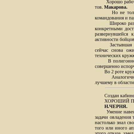
Хорошо работают
тов.
Макарова.
Но не только в
командования и па
Широко разверну
конкретными дост
развернувшейся 
активности бойцов
Застывшая на дл
сейчас снова ожи
технических кружк
В полигонной ро
совершенно испор
Во 2 роте кружко
Аналогичные при
лучшему в области
Создан кабине
ХОРОШИЙ П
Н.ЧЕРНЯ.
Умение навести л
задачи овладения 
настолько знал сво
того или иного а
этого отказа, уме