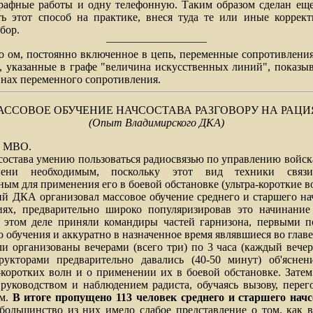
графные работы и одну телефонную. Таким образом сделан еще
ть этот способ на практике, внеся туда те или иные коррект
бор.
ло ом, постоянно включенное в цепь, переменные сопротивлени
, указанные в графе "величина искусственных линий", показы
инах переменного сопротивления.
АССОВОЕ ОБУЧЕНИЕ НАЧСОСТАВА РАЗГОВОРУ НА РАЦИ
(Опыт Владимирского ДКА)
МВО.
ава умению пользоваться радиосвязью по управлению войска
ени необходимым, поскольку этот вид техники связи
ым для применения его в боевой обстановке (ультра-короткие в
 организовал массовое обучение среднего и старшего нач
иях, предварительно широко популяризировав это начинание 
в этом деле приняли командиры частей гарнизона, первыми 
 обучения и аккуратно в назначенное время являвшиеся во главе
анизованы вечерами (всего три) по 3 часа (каждый вечер
трукторами предварительно давались (40-50 минут) об'яснен
а-коротких волн и о применении их в боевой обстановке. Зате
руководством и наблюдением радиста, обучаясь вызову, перег
мм.
В итоге пропущено 113 человек среднего и старшего начс
большинство из них имело слабое представление о том, как в