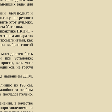
льнейших задач для
ии" был поднят и
ктику встречного
вить этот дуплекс,
ста Уитстона.
 практике НКПиТ -
я запаса аппаратов
ктромагнитами, как
был выбран способ
 мост должен быть
и при установке;
просты, весь мост
дников, не требуя
од названием ДТМ,
линию из 190 ом,
надобности особым
 последовательно.
ения, в качестве
опротивлением, и