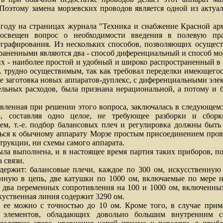
Поэтому замена морзевских проводов является одной из актуа
 на страницах журнала "Техника и снабжение Красной арм
 освещен вопрос о необходимости введения в полевую пра
еграфирования. Из нескольких способов, позволяющих осущест
раненными являются два - способ диференциальный и способ мо
наиболее простой и удобный и широко распространенный в
 трудно осуществимым, так как требовал переделки имеющегос
е заготовка новых аппаратов-дуплекс, с диференциальными эле
ельных расходов, была признана нерациональной, а потому и 
нная при решении этого вопроса, заключалась в следующем:
о, составляя одно целое, не требующее разборки и сборк
ем, т.-е. подбор балансовых плеч и регулировка должны быть 
ься к обычному аппарату Морзе простым присоединением прово
трукции, ни схемы самого аппарата.
выполнена, и в настоящее время партия таких приборов, п
 связи.
: балансовые плечи, каждое по 300 ом, искусственную 
нную в цепь, две катушки по 1000 ом, включаемые по мере 
и два переменных сопротивления на 100 и 1000 ом, включенных
куственная линия содержит 3290 ом.
жно с точностью до 10 ом. Кроме того, в случае примен
, элементов, обладающих довольно большим внутренним с