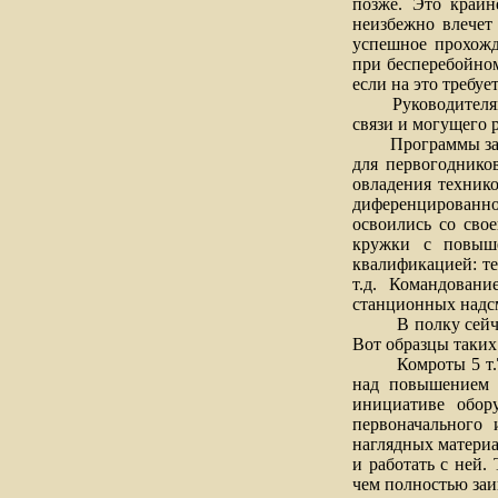
позже. Это крайн
неизбежно влечет
успешное прохожд
при бесперебойном
если на это требуе
Руководителями в
связи и могущего 
Программы заняти
для первогоднико
овладения техник
диференцированно
освоились со сво
кружки с повыше
квалификацией: те
т.д. Командован
станционных надс
В полку сейчас у
Вот образцы таких
Комроты 5 т.
над повышением 
инициативе обор
первоначального
наглядных материа
и работать с ней.
чем полностью заи