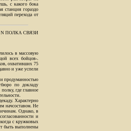
ешь, с какого бока
ая станция гораздо
уляций перехода от
 N ПОЛКА СВЯЗИ
илось в массовую
дой всех бойцов-.
ков, охвативших 75
авно и уже успели
 и продуманностью
тбюро по докладу
полку, где главное
тельности.
екаду. Характерно
м начсоставом. Не
ичинам. Однако, в
согласованности и
 когда с кружковых
ут быть выполнены