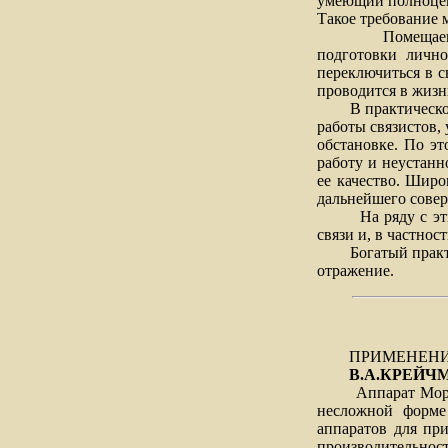
умеющий полноценн
Такое требование 
Помещаемый сег
подготовки лично
переключиться в с
проводится в жизн
В практической р
работы связистов,
обстановке. По эт
работу и неустанн
ее качество. Шир
дальнейшего совер
На ряду с этим н
связи и, в частнос
Богатый практиче
отражение.
ПРИМЕНЕНИ
В.А.КРЕЙЧ
Аппарат Морзе, б
несложной форме
аппаратов для пр
производительнос