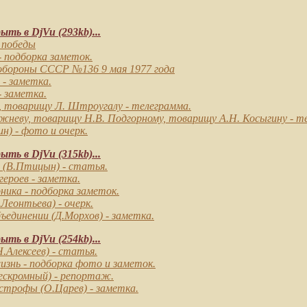
ть в DjVu (293kb)...
к победы
- подборка заметок.
обороны СССР №136 9 мая 1977 года
- заметка.
- заметка.
у, товарищу Л. Штроугалу
- телеграмма.
жневу, товарищу Н.В. Подгорному, товарищу А.Н. Косыгину
- т
н) - фото и очерк.
ть в DjVu (315kb)...
(В.Птицын) - статья.
героев
- заметка.
ника
- подборка заметок.
Леонтьева) - очерк.
объединении
(Д.Морхов) - заметка.
ть в DjVu (254kb)...
.Алексеев) - статья.
изнь
- подборка фото и заметок.
ескромный) - репортаж.
астрофы
(О.Царев) - заметка.