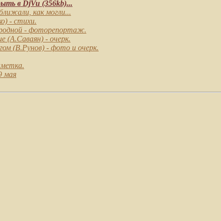
ть в DjVu (356kb)...
лижали, как могли...
) - стихи.
родной
- фоторепортаж.
ие
(А.Саваян) - очерк.
гом
(В.Рунов) - фото и очерк.
аметка.
9 мая