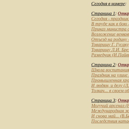
Сегодня в номере
:
Страница 1
:
Откры
Сегодня - праздни
В труде как в бою
Приказ министра 
Возложение венков
Отъезд на родину
Товарищу Г. Гусак
Товарищу Л.И. Бре
Разведчик
(И.Пайви
Страница 2
:
Откры
Школа воспитания
Праздник на улице 
Промышленная хро
И людям, и делу
(Л.
Толкач... в своем 
Страница 3
:
Откры
Могучий арсенал
(Н
Международная ж
И снова май...
(В.Б
Последствия кат