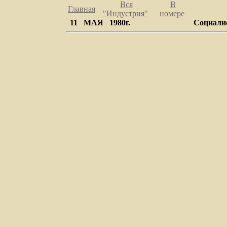
Вся
В
Главная
"Индустрия
"
номере
11 МАЯ 1980г.
Социали