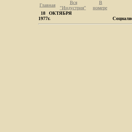
Вся
В
Главная
"Индустрия
"
номере
18 ОКТЯБРЯ
1977г.
Социали