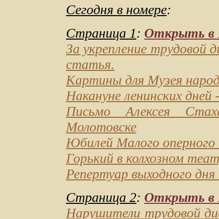
Сегодня в номере
:
Страница 1
:
Открыть в D
За укрепление трудовой 
статья.
Картины для Музея наро
Накануне ленинских дней
-
Письмо Алексея Стах
Молотовске
Юбилей Малого оперного
Горький в колхозном теа
Репертуар выходного дня
Страница 2
:
Открыть в D
Нарушители трудовой ди