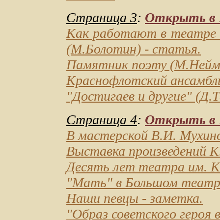
Страница 3
:
Открыть в D
Как работают в театре 
(М.Болотин) - статья.
Памятник поэту
(М.Нейма
Краснофлотский ансамбль
"Достигаев и другие"
(Д.Т
Страница 4
:
Открыть в D
В мастерской В.И. Мухин
Выставка произведений 
Десять лет театра им. 
"Мать" в Большом теат
Наши певцы
- заметка.
"Образ советского героя 