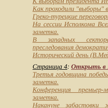
К выборам президента И
Как проходили "выборы"
Греко-турецкие перегово
На сессии Исполкома Вс
заметка.
В западных сектор
преследования демократи
Исторический день
(В.Мед
Страница 4
:
Открыть в D
Третья годовщина победы
заметка.
Конференция премьер-
заметка.
Накануне забастовки