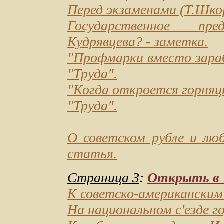
Перед экзаменами
(Т.Шкор
Государственное пр
Кудрявцева?
- заметка.
"Профмарки вместо зар
"Труда".
"Когда откроется горняц
"Труда".
О советском рубле и лю
статья.
Страница 3
:
Открыть в D
К советско-американски
На национальном с'езде г