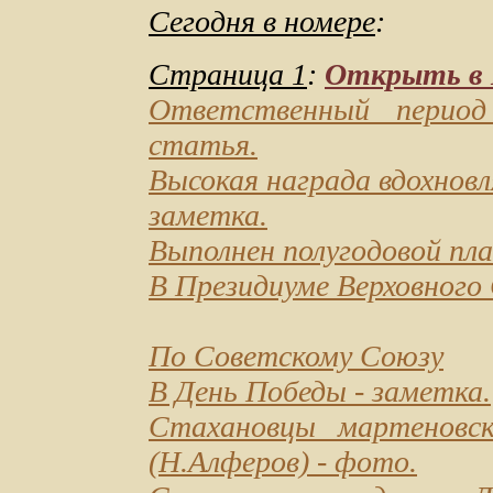
Сегодня в номере
:
Страница 1
:
Открыть в D
Ответственный перио
статья.
Высокая награда вдохнов
заметка.
Выполнен полугодовой пл
В Президиуме Верховног
По Советскому Союзу
В День Победы
- заметка.
Стахановцы мартеновск
(Н.Алферов) - фото.