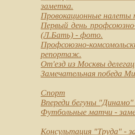
заметка.
Провокационные налеты п
Первый день профсоюзно-
(Л.Бать) - фото.
Профсоюзно-комсомольск
репортаж.
От'езд из Москвы делега
Замечательная победа М
Спорт
Впереди бегуны "Динамо"
Футбольные матчи
- зам
Консультация "Труда"
- з