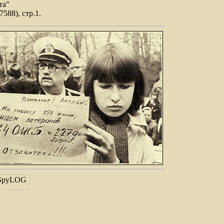
та"
7588), стр.1.