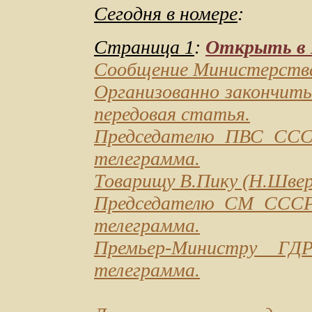
Сегодня в номере
:
Страница 1
:
Открыть в D
Сообщение Министерств
Организованно закончить
передовая статья.
Председателю ПВС ССС
телеграмма.
Товарищу В.Пику
(Н.Швер
Председателю СМ СССР
телеграмма.
Премьер-Министру ГД
телеграмма.