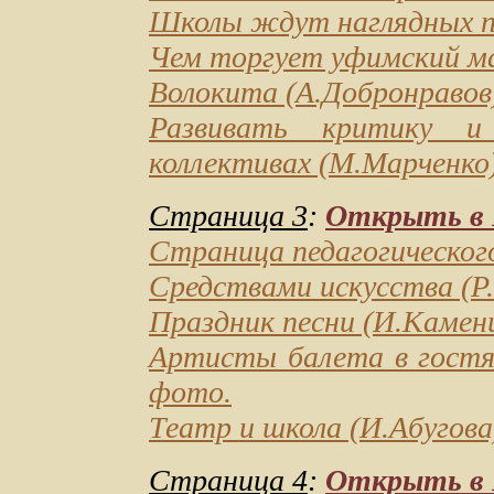
Школы ждут наглядных п
Чем торгует уфимский ма
Волокита
(А.Добронравов)
Развивать критику и
коллективах
(М.Марченко)
Страница 3
:
Открыть в D
Страница педагогическо
Средствами искусства
(Р
Праздник песни
(И.Каменц
Артисты балета в гостях
фото.
Театр и школа
(И.Абугова
Страница 4
:
Открыть в D