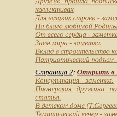
Дружно прошла подписка
коллективах
Для великих строек
- заме
На благо любимой Родин
От всего сердца
- заметка
Заем мира
- заметка.
Вклад в строительство к
Патриотический подъем
Страница 2
:
Открыть в D
Консультация
- заметка.
Пионерская дружина по
статья.
В детском доме
(Т.Сергеев
Тематический вечер
- зам