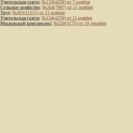
Учительская газета
:
№133(4258) от 7 ноября
Сельское хозяйство
:
№264(7907) от 11 ноября
Труд
:
№265(11215) от 11 ноября
Учительская газета
:
№134(4259) от 11 ноября
Московский комсомолец
:
№250(3175) от 19 декабря