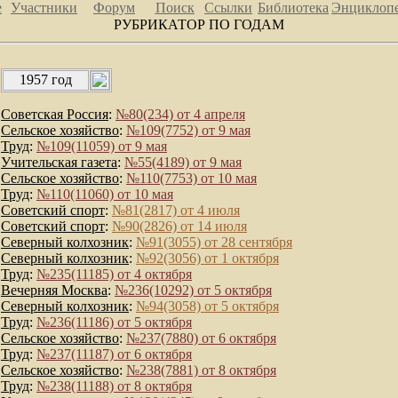
е
Участники
Форум
Поиск
Ссылки
Библиотека
Энциклоп
РУБРИКАТОР ПО ГОДАМ
1957 год
Советская Россия
:
№80(234) от 4 апреля
Сельское хозяйство
:
№109(7752) от 9 мая
Труд
:
№109(11059) от 9 мая
Учительская газета
:
№55(4189) от 9 мая
Сельское хозяйство
:
№110(7753) от 10 мая
Труд
:
№110(11060) от 10 мая
Советский спорт
:
№81(2817) от 4 июля
Советский спорт
:
№90(2826) от 14 июля
Северный колхозник
:
№91(3055) от 28 сентября
Северный колхозник
:
№92(3056) от 1 октября
Труд
:
№235(11185) от 4 октября
Вечерняя Москва
:
№236(10292) от 5 октября
Северный колхозник
:
№94(3058) от 5 октября
Труд
:
№236(11186) от 5 октября
Сельское хозяйство
:
№237(7880) от 6 октября
Труд
:
№237(11187) от 6 октября
Сельское хозяйство
:
№238(7881) от 8 октября
Труд
:
№238(11188) от 8 октября