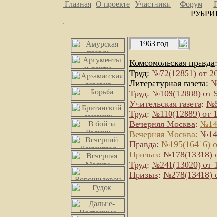
Главная
О проекте
Участники
Форум
РУБРИ
1963 год
Комсомольская правда
Труд
:
№72(12851) от 2
Литературная газета
:
№
Труд
:
№109(12888) от 
Учительская газета
:
№5
Труд
:
№110(12889) от 1
Вечерняя Москва
:
№141
Вечерняя Москва
:
№142
Правда
:
№195(16416) о
Призыв
:
№178(13318) о
Труд
:
№241(13020) от 
Призыв
:
№278(13418) о